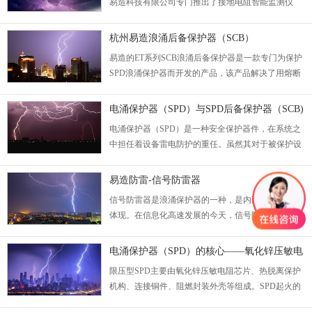
易造科技有限公司专门推出了接地电阻智能监测仪
EZ4184。EZ4184可通过RS485有线或GPRS无线来传
输数据、无需自检、实时监测、24小时监测记录、实
杭州易造浪涌后备保护器（SCB）
现远程在线监控。...
易造的ET系列SCB浪涌后备保护器是一款专门为保护
SPD浪涌保护器而开发的产品，该产品解决了用熔断
器或者断路器作为SPD后备保护时存在的安全隐患的
问题。...
电涌保护器（SPD）与SPD后备保护器（SCB)
电涌保护器（SPD）是一种安全保护器件，在系统之
中担任着设备雷电防护的重任。虽然其对于被保护设
备有着举足轻重的意义，然其本身在电路中的安全也
是一个需要特别关注的问题。...
易造防雷-信号防雷器
信号防雷器是浪涌保护器的一种，是内部防护的重要
体现。在信息化高速发展的今天，信号防雷器的应用
越来越普遍，得到大家的高度重视。信号防雷器的种
类很多，应根据相应的需求合理的来选配产品。...
电涌保护器（SPD）的核心——氧化锌压敏电
阻
限压型SPD主要由氧化锌压敏电阻芯片、热脱离保护
机构、连接铜件、阻燃封装外壳等组成。SPD起火的
主要原因与氧化锌压敏电阻芯片紧密相关,要分析