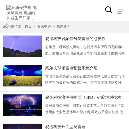
当前位置：
首页
>
资讯中心
>
易造新闻
易造科技射频信号防雷器的必要性
射频是一种高频交流电，也就是通常所说的高频电磁
波。射频信号传输是视频信号实现远距离传输的有效
手段。 ...
高尔夫球场雷电预警系统介绍
雷电预警系统是目前公认能大幅度降低雷击伤亡与预
防灾害的最有效的措施之一。雷电预警系统能及时、
准确地预报当地雷击活动的情况。...
易造科技浪涌保护器（SPD）硅胶灌封技术
针对浪涌保护器（SPD）封装工艺，目前市场上主流
使用的大多数是环氧树脂材质,导致芯片密封性差,使
产品的使用寿命下降。易造科技采用硅胶灌封工艺的
SPD不受环境条件的影响，能满足高温、高湿、高海
易造科技开关型防雷器