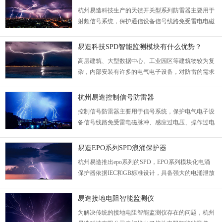
拔、寒冷等恶劣天气地区的安装要求。...
杭州易造科技​生产的天馈开关型系列防雷器主要用于
射频信号系统，保护通信设备信号线路免受雷电电磁
脉冲、感应过电压、操作过电压的影响，广泛应用于
无线覆盖、通信基站、有线电视、卫星电视、GPS等
易造科技SPD智能监测模块有什么优势？
领域射频信号保护。...
高层建筑、大型数据中心、工业园区等建筑物较为复
杂，内部安装有许多的电气电子设备，对防雷的需求
迫切。...
杭州易造控制信号防雷器
控制信号防雷器主要用于信号系统，保护电气电子设
备信号线路免受雷电磁脉冲、感应过电压、操作过电
压的影响，广泛用于工控、消防、安防系统、交通电
力等领域控制线路的保护。...
易造EPO系列SPD浪涌保护器
杭州易造推出epo系列的SPD，EPO系列模块化电涌
保护器依据IEC和GB标准设计，具备强⼤的电涌泄放
能力，应⽤于低压配电系统的各级保护，依据不同的
配电系统（TT/TN/IT)可选择多种组合⽅式，通常安
易造接地电阻智能监测仪
装在防雷分区LPZ0 B-1级后续分区，具有超高的过电
为解决传统的接地电阻智能监测仪存在的问题，杭州
压耐受能力。...