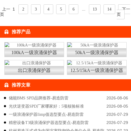
SPD起火原因,就必须了解氧化锌压敏电阻的工作及
失效原理。...
上一
1
...
2
3
4
5
6
13
14
下一
页
页
推荐产品
100kA一级浪涌保护器
50kA一级浪涌保护器
出口浪涌保护器
12.5/15kA一级浪涌保护器
推荐文章
2026-08-06
储能BMS SPD品牌推荐-易造防雷
2026-08-05
光伏逆变器SPD厂家哪家好：5项核验标准
2026-07-29
一级浪涌保护器Iimp值选型要点-易造防雷
2026-07-29
精密设备T3级浪涌保护器选型要点-易造防雷
2026-07-23
杭州易造正式成为中国灾害防御协会单位会员-易造防