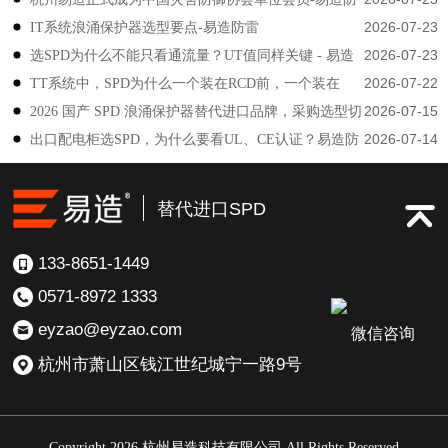
2026-07-23
IT系统浪涌保护器选型要点-易造防雷
雷
2026-07-23
选SPD为什么不能只看通流量？UT值同样关键 - 易造
2026-07-22
TT系统中，SPD为什么一个装在RCD前，一个装在
防雷
2026-07-15
2026 国产 SPD 浪涌保护器替代进口品牌，采购选型切
后？-易造防雷
2026-07-14
出口配电柜选SPD，为什么要看UL、CE认证？易造防
勿只对比价格-易造防雷
雷技术解答
替代进口SPD
133-8651-1449
0571-8972 1333
eyzao@eyzao.com
微信咨询
杭州市萧山区钱江世纪城宁一路9号
Copyright 2026 杭州易造科技有限公司 All Rights Reserved