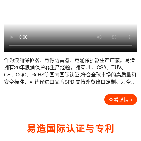
数据机房电涌防护解决方案
风力发电电涌防护解决方案
光伏发电电涌防护解决方案
港口码头电涌防护解决方案
互联网数据中心是现代信息技术的核心枢纽，做为海量数据
风力发电机通常安装于疾风开阔的海上，丘陵或山脊上，风
光伏发电系统由光伏电池板、汇流箱、逆变器、配电柜、蓄
港口和集装箱码头属于大型户外生产场所，根据其重要性、
的关键载体，它不仅是数据存储中心，而且是数据流通中
机所在位置的高度及开阔的地形，导致了风机的雷击次数远
电池以及相应的总线控制系统等构成。由于耦合面、系统构
可用性、雷击故障的可能性和后果，定义其防护等级为A
心，信息化的核心场所，其复杂性和重要性不言而喻。机房
高于当地平均地闪密度下的雷击次数。风力发电机组内部集
造和室外特殊安装环境的原因，光伏系统面临着遭受雷击和
类，常用的起重机设备为钢材质，极易遭受直击雷导致设备
设备具有多样性和敏感性，瞬态过电压是导致电子系统故障
成了大量的敏感电子电气元件，如果遭受雷击(特别是叶片和
电涌电压的风险：1. 由于光伏阵列安装位置的暴露特性，雷
损坏。港口高压架空线路上遭受的直击雷会沿着供电线路，
的根源之一，它们会在建筑物内扩散，并损坏敏感设备，如
发电机贵重部件遭受雷击)，除了损失修复期间的电费收入
电直击风险较高；2. 浪涌过电压风险，会导致从组件到逆变
通过变电所、箱变等供配电设施引入到岸桥，供电电源经港
查看详情 >
查看详情 >
查看详情 >
查看详情 >
服务器和存储架、安全系统、逆变器和空调设备，造成通讯
外，还要负担受损部件拆装和维修的巨大费用，因此，预防
器再到整个系统的电气设备损坏或瘫痪。易造为光伏系统提
区配电房引出，沿电缆沟敷设至每台岸桥底部，再经过电缆
阻断等不可
雷击危
拖动转盘引
作为浪涌保护器、电源防雷器、电涌保护器生产厂家。易造
拥有20年浪涌保护器生产经验，拥有UL、CSA、TUV、
数据机房项目案例
风力发电项目案例
光伏发电项目案例
港口码头项目案例
【查看全部+】
【查看全部+】
【查看全部+】
【查看全部+】
CE、CQC、RoHS等国内国际认证,符合全球市场的高质量和
安全标准，可替代进口品牌SPD,支持外贸出口定制。为全球
石油化工、风能光伏、储能、轨道交通、数据中心等行业提
供可靠的雷电防护解决方案...
查看详情 +
易造国际认证与专利
工商业储能项目浪涌保护器配套-易造防雷
工商业储能项目浪涌保护器配套-易造防雷
工商业储能项目浪涌保护器配套-易造防雷
工商业储能项目浪涌保护器配套-易造防雷