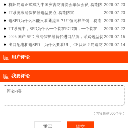
2026-07-23
杭州易造正式成为中国灾害防御协会单位会员-易造防
2026-07-23
IT系统浪涌保护器选型要点-易造防雷
雷
2026-07-23
选SPD为什么不能只看通流量？UT值同样关键 - 易造
2026-07-22
TT系统中，SPD为什么一个装在RCD前，一个装在
防雷
2026-07-15
2026 国产 SPD 浪涌保护器替代进口品牌，采购选型切
后？-易造防雷
2026-07-14
出口配电柜选SPD，为什么要看UL、CE认证？易造防
勿只对比价格-易造防雷
雷技术解答
用户评论
我要评论
( 内容最多500个字 )
重写
提交