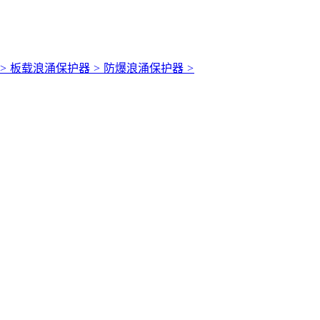
>
板载浪涌保护器
>
防爆浪涌保护器
>