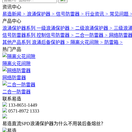
资讯中心
易造新闻
>
浪涌保护器
>
信号防雷器
>
行业资讯
>
常见问题
产品中心
浪涌保护器系列
一级浪涌保护器
>
二级浪涌保护器
>
三级浪
信号防雷器系列
控制信号防雷器
>
二合一防雷器
>
网络防雷
其他产品系列
浪涌后备保护器
>
隔离火花间隙
>
防雷箱
>
热门产品
隔离火花间隙
网络防雷器
二合一防雷器
联系易造
133-8651-1449
0571-8972 1333
易造直流SPD浪涌保护器为什么不用装后备熔丝？
易造