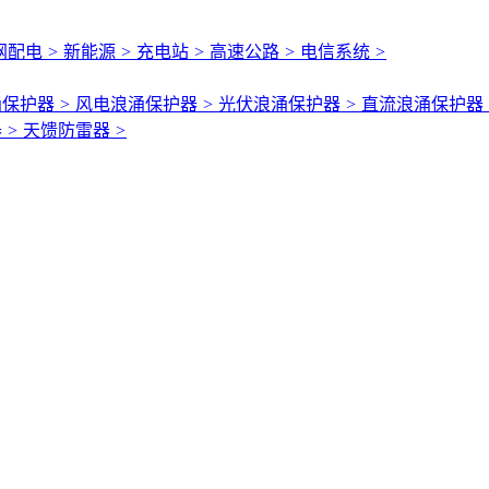
网配电
>
新能源
>
充电站
>
高速公路
>
电信系统
>
涌保护器
>
风电浪涌保护器
>
光伏浪涌保护器
>
直流浪涌保护器
器
>
天馈防雷器
>