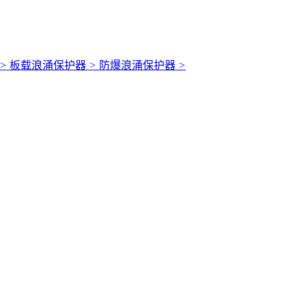
>
板载浪涌保护器
>
防爆浪涌保护器
>