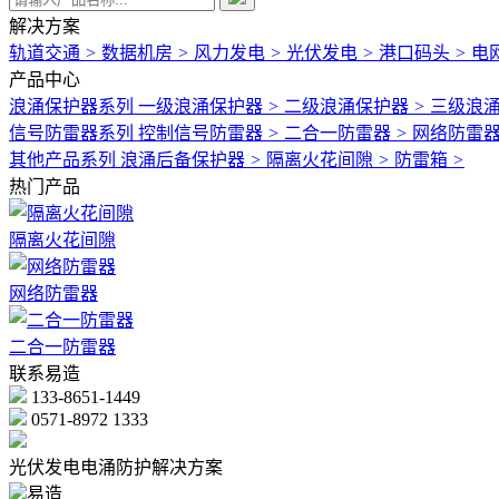
解决方案
轨道交通
>
数据机房
>
风力发电
>
光伏发电
>
港口码头
>
电
产品中心
浪涌保护器系列
一级浪涌保护器
>
二级浪涌保护器
>
三级浪
信号防雷器系列
控制信号防雷器
>
二合一防雷器
>
网络防雷
其他产品系列
浪涌后备保护器
>
隔离火花间隙
>
防雷箱
>
热门产品
隔离火花间隙
网络防雷器
二合一防雷器
联系易造
133-8651-1449
0571-8972 1333
光伏发电电涌防护解决方案
易造