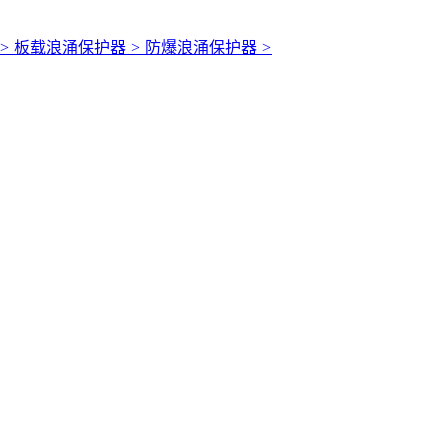
>
板载浪涌保护器
>
防爆浪涌保护器
>