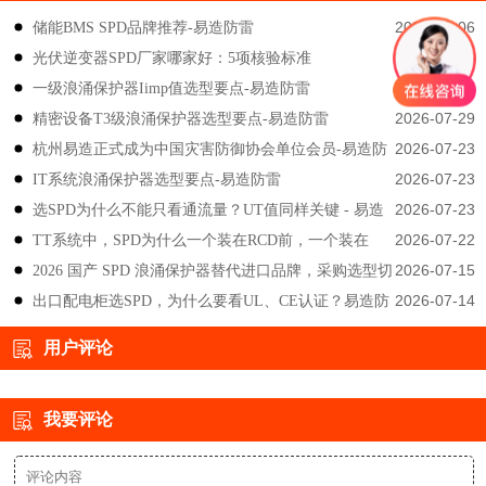
2026-08-06
储能BMS SPD品牌推荐-易造防雷
2026-08-05
光伏逆变器SPD厂家哪家好：5项核验标准
2026-07-29
一级浪涌保护器Iimp值选型要点-易造防雷
2026-07-29
精密设备T3级浪涌保护器选型要点-易造防雷
2026-07-23
杭州易造正式成为中国灾害防御协会单位会员-易造防
2026-07-23
IT系统浪涌保护器选型要点-易造防雷
雷
2026-07-23
选SPD为什么不能只看通流量？UT值同样关键 - 易造
2026-07-22
TT系统中，SPD为什么一个装在RCD前，一个装在
防雷
2026-07-15
2026 国产 SPD 浪涌保护器替代进口品牌，采购选型切
后？-易造防雷
2026-07-14
出口配电柜选SPD，为什么要看UL、CE认证？易造防
勿只对比价格-易造防雷
雷技术解答
用户评论
我要评论