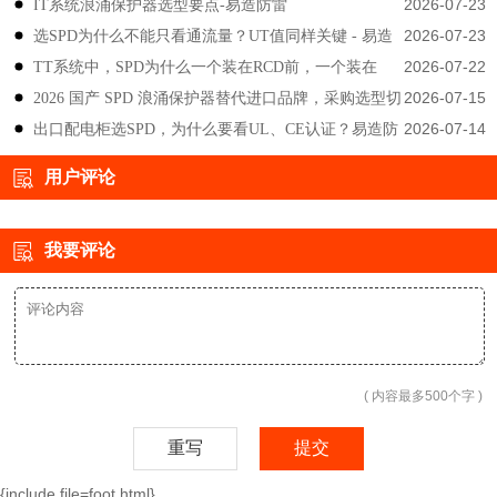
2026-07-23
IT系统浪涌保护器选型要点-易造防雷
雷
2026-07-23
选SPD为什么不能只看通流量？UT值同样关键 - 易造
2026-07-22
TT系统中，SPD为什么一个装在RCD前，一个装在
防雷
2026-07-15
2026 国产 SPD 浪涌保护器替代进口品牌，采购选型切
后？-易造防雷
2026-07-14
出口配电柜选SPD，为什么要看UL、CE认证？易造防
勿只对比价格-易造防雷
雷技术解答
用户评论
我要评论
( 内容最多500个字 )
重写
提交
{include file=foot.html}