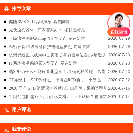
推荐文章
2026-08-06
储能BMS SPD品牌推荐-易造防雷
2026-08-05
光伏逆变器SPD厂家哪家好：5项核验标准
2026-07-29
一级浪涌保护器Iimp值选型要点-易造防雷
2026-07-29
精密设备T3级浪涌保护器选型要点-易造防雷
2026-07-23
杭州易造正式成为中国灾害防御协会单位会员-易造防
2026-07-23
IT系统浪涌保护器选型要点-易造防雷
雷
2026-07-23
选SPD为什么不能只看通流量？UT值同样关键 - 易造
2026-07-22
TT系统中，SPD为什么一个装在RCD前，一个装在
防雷
2026-07-15
2026 国产 SPD 浪涌保护器替代进口品牌，采购选型切
后？-易造防雷
2026-07-14
出口配电柜选SPD，为什么要看UL、CE认证？易造防
勿只对比价格-易造防雷
雷技术解答
用户评论
我要评论