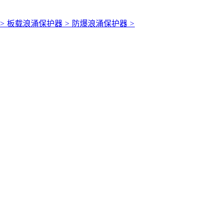
>
板载浪涌保护器
>
防爆浪涌保护器
>