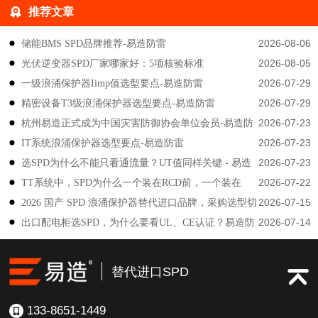
推荐文章
2026-08-06
储能BMS SPD品牌推荐-易造防雷
2026-08-05
光伏逆变器SPD厂家哪家好：5项核验标准
2026-07-29
一级浪涌保护器Iimp值选型要点-易造防雷
2026-07-29
精密设备T3级浪涌保护器选型要点-易造防雷
2026-07-23
杭州易造正式成为中国灾害防御协会单位会员-易造防
2026-07-23
IT系统浪涌保护器选型要点-易造防雷
雷
2026-07-23
选SPD为什么不能只看通流量？UT值同样关键 - 易造
2026-07-22
TT系统中，SPD为什么一个装在RCD前，一个装在
防雷
2026-07-15
2026 国产 SPD 浪涌保护器替代进口品牌，采购选型切
后？-易造防雷
2026-07-14
出口配电柜选SPD，为什么要看UL、CE认证？易造防
勿只对比价格-易造防雷
雷技术解答
替代进口SPD
133-8651-1449