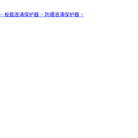
>
板载浪涌保护器
>
防爆浪涌保护器
>