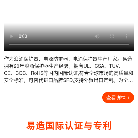
数据机房电涌防护解决方案
风力发电电涌防护解决方案
光伏发电电涌防护解决方案
港口码头电涌防护解决方案
互联网数据中心是现代信息技术的核心枢纽，做为海量数据
风力发电机通常安装于疾风开阔的海上，丘陵或山脊上，风
光伏发电系统由光伏电池板、汇流箱、逆变器、配电柜、蓄
港口和集装箱码头属于大型户外生产场所，根据其重要性、
的关键载体，它不仅是数据存储中心，而且是数据流通中
机所在位置的高度及开阔的地形，导致了风机的雷击次数远
电池以及相应的总线控制系统等构成。由于耦合面、系统构
可用性、雷击故障的可能性和后果，定义其防护等级为A
心，信息化的核心场所，其复杂性和重要性不言而喻。机房
高于当地平均地闪密度下的雷击次数。风力发电机组内部集
造和室外特殊安装环境的原因，光伏系统面临着遭受雷击和
类，常用的起重机设备为钢材质，极易遭受直击雷导致设备
设备具有多样性和敏感性，瞬态过电压是导致电子系统故障
成了大量的敏感电子电气元件，如果遭受雷击(特别是叶片和
电涌电压的风险：1. 由于光伏阵列安装位置的暴露特性，雷
损坏。港口高压架空线路上遭受的直击雷会沿着供电线路，
的根源之一，它们会在建筑物内扩散，并损坏敏感设备，如
发电机贵重部件遭受雷击)，除了损失修复期间的电费收入
电直击风险较高；2. 浪涌过电压风险，会导致从组件到逆变
通过变电所、箱变等供配电设施引入到岸桥，供电电源经港
查看详情 >
查看详情 >
查看详情 >
查看详情 >
服务器和存储架、安全系统、逆变器和空调设备，造成通讯
外，还要负担受损部件拆装和维修的巨大费用，因此，预防
器再到整个系统的电气设备损坏或瘫痪。易造为光伏系统提
区配电房引出，沿电缆沟敷设至每台岸桥底部，再经过电缆
阻断等不可
雷击危
拖动转盘引
作为浪涌保护器、电源防雷器、电涌保护器生产厂家。易造
拥有20年浪涌保护器生产经验，拥有UL、CSA、TUV、
数据机房项目案例
风力发电项目案例
光伏发电项目案例
港口码头项目案例
【查看全部+】
【查看全部+】
【查看全部+】
【查看全部+】
CE、CQC、RoHS等国内国际认证,符合全球市场的高质量和
安全标准，可替代进口品牌SPD,支持外贸出口定制。为全球
石油化工、风能光伏、储能、轨道交通、数据中心等行业提
供可靠的雷电防护解决方案...
查看详情 +
易造国际认证与专利
工商业储能项目浪涌保护器配套-易造防雷
工商业储能项目浪涌保护器配套-易造防雷
工商业储能项目浪涌保护器配套-易造防雷
工商业储能项目浪涌保护器配套-易造防雷