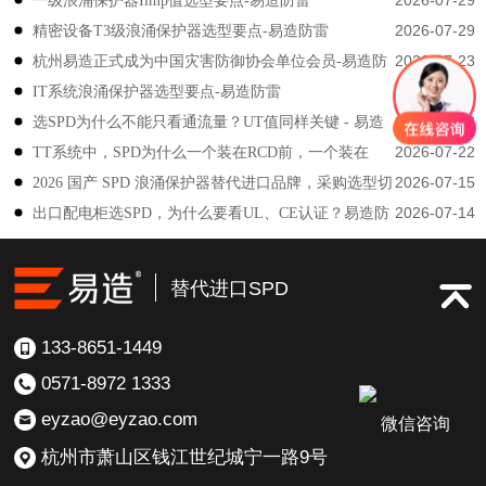
一级浪涌保护器Iimp值选型要点-易造防雷
2026-07-29
精密设备T3级浪涌保护器选型要点-易造防雷
2026-07-23
杭州易造正式成为中国灾害防御协会单位会员-易造防
2026-07-23
IT系统浪涌保护器选型要点-易造防雷
雷
2026-07-23
选SPD为什么不能只看通流量？UT值同样关键 - 易造
2026-07-22
TT系统中，SPD为什么一个装在RCD前，一个装在
防雷
2026-07-15
2026 国产 SPD 浪涌保护器替代进口品牌，采购选型切
后？-易造防雷
2026-07-14
出口配电柜选SPD，为什么要看UL、CE认证？易造防
勿只对比价格-易造防雷
雷技术解答
替代进口SPD
133-8651-1449
0571-8972 1333
eyzao@eyzao.com
微信咨询
杭州市萧山区钱江世纪城宁一路9号