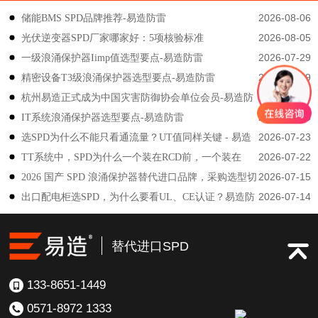
2026-08-06
储能BMS SPD品牌推荐-易造防雷
2026-08-05
光伏逆变器SPD厂家哪家好：5项核验标准
2026-07-29
一级浪涌保护器Iimp值选型要点-易造防雷
2026-07-29
精密设备T3级浪涌保护器选型要点-易造防雷
2026-07-23
杭州易造正式成为中国灾害防御协会单位会员-易造防
2026-07-23
IT系统浪涌保护器选型要点-易造防雷
雷
2026-07-23
选SPD为什么不能只看通流量？UT值同样关键 - 易造
2026-07-22
TT系统中，SPD为什么一个装在RCD前，一个装在
防雷
2026-07-15
2026 国产 SPD 浪涌保护器替代进口品牌，采购选型切
后？-易造防雷
2026-07-14
出口配电柜选SPD，为什么要看UL、CE认证？易造防
勿只对比价格-易造防雷
雷技术解答
替代进口SPD
133-8651-1449
0571-8972 1333