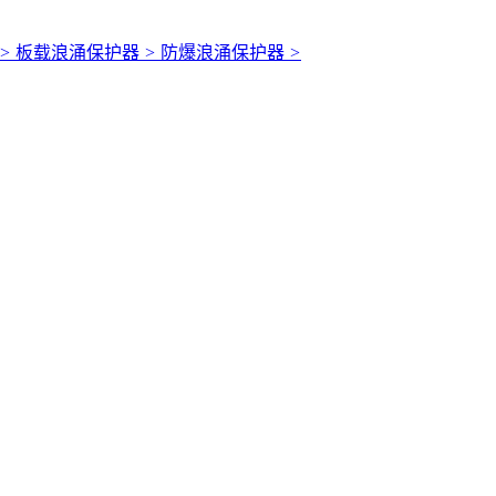
>
板载浪涌保护器
>
防爆浪涌保护器
>