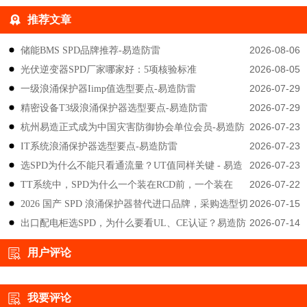
推荐文章
2026-08-06
储能BMS SPD品牌推荐-易造防雷
2026-08-05
光伏逆变器SPD厂家哪家好：5项核验标准
2026-07-29
一级浪涌保护器Iimp值选型要点-易造防雷
2026-07-29
精密设备T3级浪涌保护器选型要点-易造防雷
2026-07-23
杭州易造正式成为中国灾害防御协会单位会员-易造防
2026-07-23
IT系统浪涌保护器选型要点-易造防雷
雷
2026-07-23
选SPD为什么不能只看通流量？UT值同样关键 - 易造
2026-07-22
TT系统中，SPD为什么一个装在RCD前，一个装在
防雷
2026-07-15
2026 国产 SPD 浪涌保护器替代进口品牌，采购选型切
后？-易造防雷
2026-07-14
出口配电柜选SPD，为什么要看UL、CE认证？易造防
勿只对比价格-易造防雷
雷技术解答
用户评论
我要评论