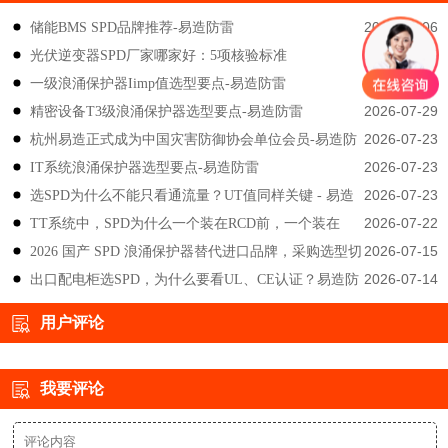
2026-08-06
储能BMS SPD品牌推荐-易造防雷
2026-08-05
光伏逆变器SPD厂家哪家好：5项核验标准
2026-07-29
一级浪涌保护器Iimp值选型要点-易造防雷
2026-07-29
精密设备T3级浪涌保护器选型要点-易造防雷
2026-07-23
杭州易造正式成为中国灾害防御协会单位会员-易造防
2026-07-23
IT系统浪涌保护器选型要点-易造防雷
雷
2026-07-23
选SPD为什么不能只看通流量？UT值同样关键 - 易造
2026-07-22
TT系统中，SPD为什么一个装在RCD前，一个装在
防雷
2026-07-15
2026 国产 SPD 浪涌保护器替代进口品牌，采购选型切
后？-易造防雷
2026-07-14
出口配电柜选SPD，为什么要看UL、CE认证？易造防
勿只对比价格-易造防雷
雷技术解答
用户评论
我要评论