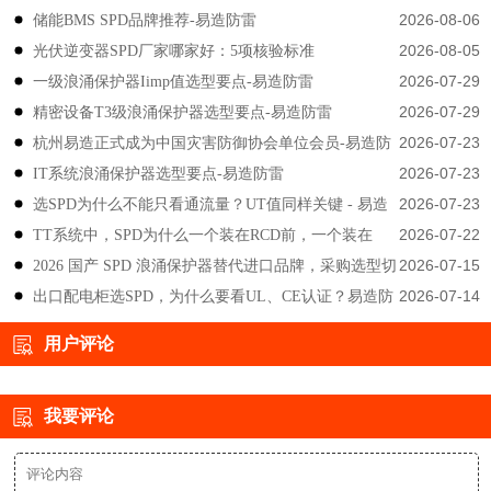
2026-08-06
储能BMS SPD品牌推荐-易造防雷
2026-08-05
光伏逆变器SPD厂家哪家好：5项核验标准
2026-07-29
一级浪涌保护器Iimp值选型要点-易造防雷
2026-07-29
精密设备T3级浪涌保护器选型要点-易造防雷
2026-07-23
杭州易造正式成为中国灾害防御协会单位会员-易造防
2026-07-23
IT系统浪涌保护器选型要点-易造防雷
雷
2026-07-23
选SPD为什么不能只看通流量？UT值同样关键 - 易造
2026-07-22
TT系统中，SPD为什么一个装在RCD前，一个装在
防雷
2026-07-15
2026 国产 SPD 浪涌保护器替代进口品牌，采购选型切
后？-易造防雷
2026-07-14
出口配电柜选SPD，为什么要看UL、CE认证？易造防
勿只对比价格-易造防雷
雷技术解答
用户评论
我要评论