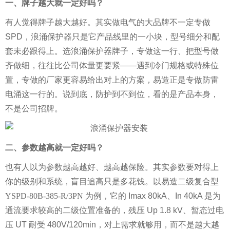
一、牌子越大就一定好吗？
有人觉得牌子越大越好。其实做电气的大品牌不一定专做
SPD，浪涌保护器只是它产品线里的一小块，型号细分和配
套未必跟得上。选浪涌保护器牌子，专做这一行、把型号做
齐做细，往往比公司体量更要紧——遇到冷门规格或特殊位
置，专做的厂家更容易给出对上的方案，易造正是专做防雷
电涌这一行的。说到底，防护到不到位，看的是产品本身，
不是公司招牌。
二、参数越高就一定好吗？
也有人以为参数越高越好、越高越保险。其实参数要对得上
你的级别和系统，盲目追高只是多花钱。以易造
二级复合型
YSPD-80B-385-R/3PN
为例，它的 Imax 80kA、In 40kA 是为
通流要求较高的二级位置准备的，残压 Up 1.8 kV、暂态过电
压 UT 耐受 480V/120min，对上需求就够用，而不是越大越