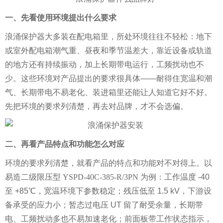
一、先看使用环境提出什么要求
浪涌保护器大多装在配电箱里，所处环境往往不轻松：地下
或室外配电箱潮气重、昼夜和季节温差大，靠近设备或轨道
的地方还有持续振动，加上长期带电运行，工频扰动也不
少。这些环境对产品提出的要求很具体——耐得住宽温和潮
气、长期带电不易老化、装进箱里还能让人知道它好不好。
先把环境的要求列清楚，再去对品牌，才不会选偏。
二、再看产品特点和功能怎么对应
环境的要求列清楚，就看产品的特点和功能对不对得上。以
易造
二级限压型 YSPD-40C-385-R/3PN
为例：工作温度 -40
至 +85℃，宽温环境下参数稳定；残压低至 1.5 kV，下游设
备承受的应力小；暂态过电压 UT 留了耐受余量，长期带
电、工频扰动多也不易加速老化；前面板带工作状态指示，