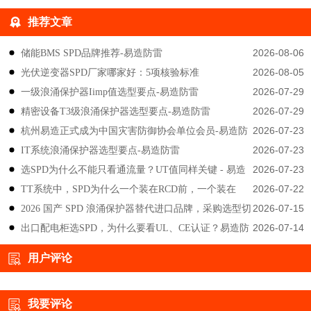
推荐文章
2026-08-06
储能BMS SPD品牌推荐-易造防雷
2026-08-05
光伏逆变器SPD厂家哪家好：5项核验标准
2026-07-29
一级浪涌保护器Iimp值选型要点-易造防雷
2026-07-29
精密设备T3级浪涌保护器选型要点-易造防雷
2026-07-23
杭州易造正式成为中国灾害防御协会单位会员-易造防
2026-07-23
IT系统浪涌保护器选型要点-易造防雷
雷
2026-07-23
选SPD为什么不能只看通流量？UT值同样关键 - 易造
2026-07-22
TT系统中，SPD为什么一个装在RCD前，一个装在
防雷
2026-07-15
2026 国产 SPD 浪涌保护器替代进口品牌，采购选型切
后？-易造防雷
2026-07-14
出口配电柜选SPD，为什么要看UL、CE认证？易造防
勿只对比价格-易造防雷
雷技术解答
用户评论
我要评论