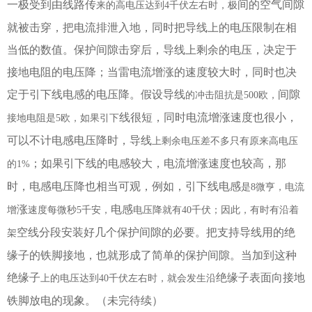
一极受到由线路传
间的空气间隙
来的高电压达到
4
千伏左右时，极
就被击穿，把电流排泄入地，同时把导线上的电压限制在相
当低的数值。保护间隙击穿后，导线上剩余的电压，决定于
接地电阻的电压降；当雷电流增涨的速度较大时，同时也决
定于引下线电感的电压降。假设导线
间隙
的冲击阻抗是
500
欧，
线很短，同时电流增涨速度也很小，
接地电阻是
5
欧，如果引下
可以不计电感电压降时，导线
上剩余电压差不多只有原来高电压
；如果引下线的电感较大，电流增涨速度也较高，那
的
1%
时，电感电压降也相当可观，例如，引下线电感
是
8
微亨，电流
涨
电感
增
速度每微秒
5
千安，
电压降就有
40
千伏；因此，有时有沿着
空线分段安装好几个保护间隙的必要。把支持导线用的绝
架
缘子的铁脚接地，也就形成了简单的保护间隙。当加到这种
绝缘子
绝缘子表面向接地
上的电压达到
40
千伏左右时，就会发生沿
铁脚放电的现象。（未完待续）