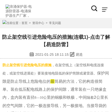
当前位置：
首页
>
资讯中心
>
常见问题
防止架空线引进危险电压的措施(连载1)-点击了解
【易造防雷】
2021-01-25 18:11:15
易造
防止架空线引进危险电压的措施
，在架空线上（架空线和电缆连接
保护间
处，或架空线进屋处）要装接地电阻低的保护简隙或避雷器。
隙是防止导线上危险电位的
最
筒易的方法，它的构造很简
单。装在低压配电线路上的保护间隙，通常装在一只绝缘盒
内，盒内装有直径
里的铜极和铁极，中间
2
公里长
8—10
公
隔着
的空气间隙，它的一极连接导线，另一极接地。当接导袋的