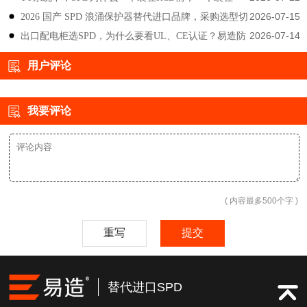
2026-07-15
2026 国产 SPD 浪涌保护器替代进口品牌，采购选型切
后？-易造防雷
2026-07-14
出口配电柜选SPD，为什么要看UL、CE认证？易造防
勿只对比价格-易造防雷
雷技术解答
用户评论
我要评论
( 内容最多500个字 )
重写
提交
替代进口SPD