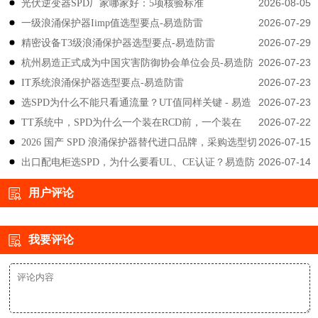
2026-08-05
光伏逆变器SPD厂家哪家好：5项核验标准
2026-07-29
一级浪涌保护器Iimp值选型要点-易造防雷
2026-07-29
精密设备T3级浪涌保护器选型要点-易造防雷
2026-07-23
杭州易造正式成为中国灾害防御协会单位会员-易造防
2026-07-23
IT系统浪涌保护器选型要点-易造防雷
雷
2026-07-23
选SPD为什么不能只看通流量？UT值同样关键 - 易造
2026-07-22
TT系统中，SPD为什么一个装在RCD前，一个装在
防雷
2026-07-15
2026 国产 SPD 浪涌保护器替代进口品牌，采购选型切
后？-易造防雷
2026-07-14
出口配电柜选SPD，为什么要看UL、CE认证？易造防
勿只对比价格-易造防雷
雷技术解答
用户评论
我要评论