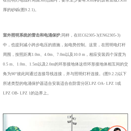
在照明灯电线杆周围
3m
范围内，要求至少要有
5cm
厚的沥青层或
15cm
厚的砂砾
(
图
9.2.1)
。
室外照明系统的雷击和电涌保护
,
同样，在
IEC62305-3(EN62305-3)
中，也提到减小跨步电压的措施，如电势控制。这里，在照明电灯杆
周围，按照距离
1.0m
、
4.0m
、
7.0m
以及
10.0 m
，相应安装四个深度为
0.5 m
、
1.0m
、
1.5m
以及
2.0m
的环形接地体这些环形接地体相互间的交
角为
90
°彼此间通过连接导线连接，并与照明灯杆连接。
(
图
9.2.2)
以下
所述类型的电涌保护器适合安装适合在防雷分区
LPZ OA- LPZ 1
或
LPZ OB- LPZ 1
的边界上。