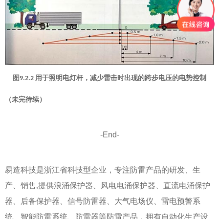
图
用于照明电灯杆，减少雷击时出现的跨步电压的电势控制
9.2.2
（未完待续）
-End-
易造科技是浙江省科技型企业，专注防雷产品的研发、生
产、销售,提供
浪涌保护器
、
风电电涌保护器
、
直流电涌保护
器
、
后备保护器
、
信号防雷器
、
⼤⽓电场仪
、
雷电预警系
统
、
智能防雷系统
、
防雷器
等防雷产品，拥有自动化生产设