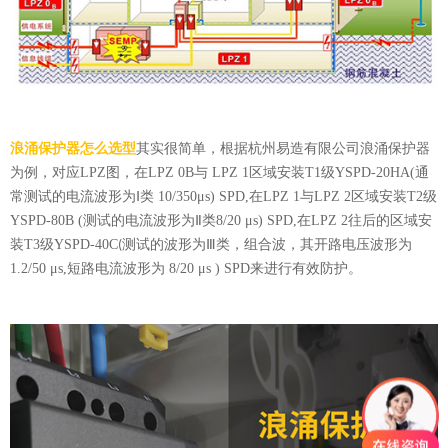
浪涌保护器怎么选型
其实很简单，根据杭州易造有限公司浪涌保护器
为例，对应
LPZ
图，在
LPZ 0B
与
LPZ 1
区域安装
T1
级
YSPD-20HA(
通
常测试的电流波形为Ⅰ类
10/350
μ
s) SPD,
在
LPZ 1
与
LPZ 2
区域安装
T2
级
YSPD-80B (
测试的电流波形为Ⅱ类
8/20
μ
s) SPD,
在
LPZ 2
往后的区域安
装
T3
级
YSPD-40C
测试的波形为Ⅲ类，组合波，其开路电压波形为
(
1.2/50
μ
s,
短路电流波形为
8/20
μ
s ) SPD
来进行有效防护。