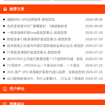
推荐文章
2026-08-06
储能BMS SPD品牌推荐-易造防雷
2026-08-05
光伏逆变器SPD厂家哪家好：5项核验标准
2026-07-29
一级浪涌保护器Iimp值选型要点-易造防雷
2026-07-29
精密设备T3级浪涌保护器选型要点-易造防雷
2026-07-23
杭州易造正式成为中国灾害防御协会单位会员-易造防
2026-07-23
IT系统浪涌保护器选型要点-易造防雷
雷
2026-07-23
选SPD为什么不能只看通流量？UT值同样关键 - 易造
2026-07-22
TT系统中，SPD为什么一个装在RCD前，一个装在
防雷
2026-07-15
2026 国产 SPD 浪涌保护器替代进口品牌，采购选型切
后？-易造防雷
2026-07-14
出口配电柜选SPD，为什么要看UL、CE认证？易造防
勿只对比价格-易造防雷
雷技术解答
用户评论
我要评论