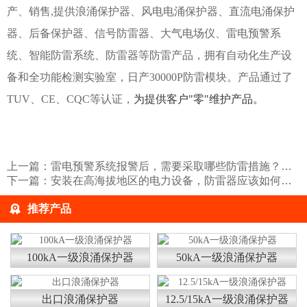
产、销售,提供
浪涌保护器
、
风电电涌保护器
、
直流电涌保护
器
、
后备保护器
、
信号防雷器
、
⼤⽓电场仪
、
雷电预警系
统
、
智能防雷系统
、
防雷器
等防雷产品，拥有自动化生产设
备和全功能检测实验室，日产30000P防雷模块。产品通过了
TUV、CE、CQC等认证，
为
提供
客户"零"维护
产品
。
上一篇：
雷电预警系统报警后，需要采取哪些防雷措施？【易造防雷】
下一篇：
安装在高海拔地区的电力设备，防雷器应该如何选择？易造防雷
推荐产品
100kA一级浪涌保护器
50kA一级浪涌保护器
出口浪涌保护器
12.5/15kA一级浪涌保护器