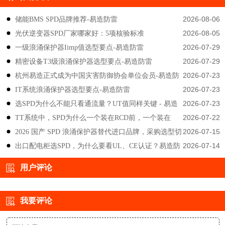
2026-08-06
储能BMS SPD品牌推荐-易造防雷
2026-08-05
光伏逆变器SPD厂家哪家好：5项核验标准
2026-07-29
一级浪涌保护器Iimp值选型要点-易造防雷
2026-07-29
精密设备T3级浪涌保护器选型要点-易造防雷
2026-07-23
杭州易造正式成为中国灾害防御协会单位会员-易造防
2026-07-23
IT系统浪涌保护器选型要点-易造防雷
雷
2026-07-23
选SPD为什么不能只看通流量？UT值同样关键 - 易造
2026-07-22
TT系统中，SPD为什么一个装在RCD前，一个装在
防雷
2026-07-15
2026 国产 SPD 浪涌保护器替代进口品牌，采购选型切
后？-易造防雷
2026-07-14
出口配电柜选SPD，为什么要看UL、CE认证？易造防
勿只对比价格-易造防雷
雷技术解答
用户评论
我要评论