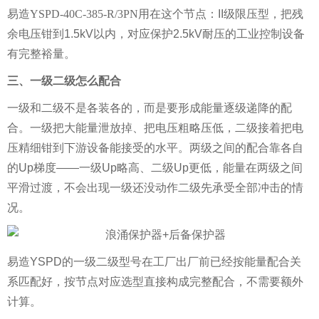
易造
YSPD-40C-385-R/3PN
用在这个节点：II级限压型，把残
余电压钳到1.5kV以内，对应保护2.5kV耐压的工业控制设备
有完整裕量。
三、一级二级怎么配合
一级和二级不是各装各的，而是要形成能量逐级递降的配
合。一级把大能量泄放掉、把电压粗略压低，二级接着把电
压精细钳到下游设备能接受的水平。两级之间的配合靠各自
的Up梯度——一级Up略高、二级Up更低，能量在两级之间
平滑过渡，不会出现一级还没动作二级先承受全部冲击的情
况。
易造YSPD的一级二级型号在工厂出厂前已经按能量配合关
系匹配好，按节点对应选型直接构成完整配合，不需要额外
计算。