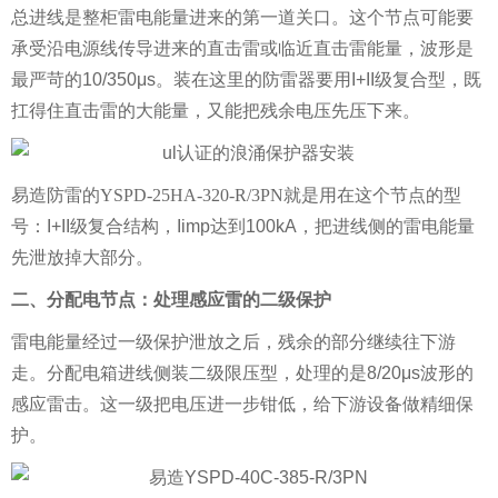
总进线是整柜雷电能量进来的第一道关口。这个节点可能要
承受沿电源线传导进来的直击雷或临近直击雷能量，波形是
最严苛的10/350μs。装在这里的防雷器要用I+II级复合型，既
扛得住直击雷的大能量，又能把残余电压先压下来。
易造防雷的
YSPD-25HA-320-R/3PN
就是用在这个节点的型
号：I+II级复合结构，Iimp达到100kA，把进线侧的雷电能量
先泄放掉大部分。
二、分配电节点：处理感应雷的二级保护
雷电能量经过一级保护泄放之后，残余的部分继续往下游
走。分配电箱进线侧装二级限压型，处理的是8/20μs波形的
感应雷击。这一级把电压进一步钳低，给下游设备做精细保
护。