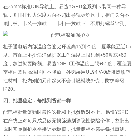
在35mm标准DIN导轨上。易造YSPD全系列卡装同一种导
轨，并排排过去深度方向不超出导轨标称尺寸，柜门关合不
顶门板。卡装一推就上、卡扣一拨就下，不用打螺丝钻孔。
柜子通电后内部温度普遍比环境高15到25度，夏季能逼近65
度。市面上不少浪涌保护器工作温度上限只到+50度或+60
度，超过就要降额。易造YSPD工作温度上限+85度，覆盖夏
季柜内常见高温区间不降额。外壳采用UL94 V-0级阻燃热塑
性材料，柜内别的元件起火不会引燃模块外壳，防护等级
IP20。
四、批量稳定：每批到货都一样
配电柜批量复购时最怕这批和上批参数对不上。易造YSPD
在产线上对每只成品做无损筛选剔除隐性缺陷个体，整批出
库时实际保护水平接近标称值，批量装柜不需要每批重测。