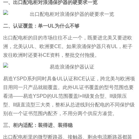
一、出口配电柜对浪涌保护器的硬要求一览
二、认证覆盖：单一UL为什么不够
出口配电柜的目的市场往往不止一个，既要进北美又要进欧
洲，北美认UL、欧洲要CE。如果浪涌保护器只有UL，柜子
发往欧洲时还要补CE资料，整批交付拖慢。
易造YSPD系列同时具备UL认证和CE认证，跨北美与欧洲项
目用同一只产品就能覆盖。此外UL证书覆盖的型号范围也要
看清——易造YSPD的UL范围覆盖I+II级复合型、II级限压
型、II级直流型三大类，整柜从总进线到分配电的不同保护级
别在一个证书范围内配齐，不用分两个供应方凑货。
三、柜内适配：装得进、装得稳
出口配电柜里的微型断路器、接触器、剩余电流断路器都装