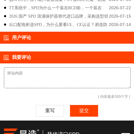
2026-07-22
TT系统中，SPD为什么一个装在RCD前，一个装在
防雷
2026-07-15
2026 国产 SPD 浪涌保护器替代进口品牌，采购选型切
后？-易造防雷
2026-07-14
出口配电柜选SPD，为什么要看UL、CE认证？易造防
勿只对比价格-易造防雷
雷技术解答
用户评论
我要评论
( 内容最多500个字 )
重写
提交