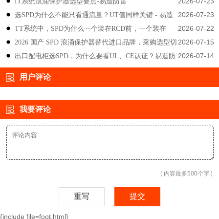
2026-07-23
IT系统浪涌保护器选型要点-易造防雷
雷
2026-07-23
选SPD为什么不能只看通流量？UT值同样关键 - 易造
2026-07-22
TT系统中，SPD为什么一个装在RCD前，一个装在
防雷
2026-07-15
2026 国产 SPD 浪涌保护器替代进口品牌，采购选型切
后？-易造防雷
2026-07-14
出口配电柜选SPD，为什么要看UL、CE认证？易造防
勿只对比价格-易造防雷
雷技术解答
用户评论
我要评论
( 内容最多500个字 )
重写
提交
{include file=foot.html}