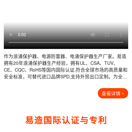
数据机房电涌防护解决方案
风力发电电涌防护解决方案
光伏发电电涌防护解决方案
港口码头电涌防护解决方案
互联网数据中心是现代信息技术的核心枢纽，做为海量数据
风力发电机通常安装于疾风开阔的海上，丘陵或山脊上，风
光伏发电系统由光伏电池板、汇流箱、逆变器、配电柜、蓄
港口和集装箱码头属于大型户外生产场所，根据其重要性、
的关键载体，它不仅是数据存储中心，而且是数据流通中
机所在位置的高度及开阔的地形，导致了风机的雷击次数远
电池以及相应的总线控制系统等构成。由于耦合面、系统构
可用性、雷击故障的可能性和后果，定义其防护等级为A
心，信息化的核心场所，其复杂性和重要性不言而喻。机房
高于当地平均地闪密度下的雷击次数。风力发电机组内部集
造和室外特殊安装环境的原因，光伏系统面临着遭受雷击和
类，常用的起重机设备为钢材质，极易遭受直击雷导致设备
设备具有多样性和敏感性，瞬态过电压是导致电子系统故障
成了大量的敏感电子电气元件，如果遭受雷击(特别是叶片和
电涌电压的风险：1. 由于光伏阵列安装位置的暴露特性，雷
损坏。港口高压架空线路上遭受的直击雷会沿着供电线路，
的根源之一，它们会在建筑物内扩散，并损坏敏感设备，如
发电机贵重部件遭受雷击)，除了损失修复期间的电费收入
电直击风险较高；2. 浪涌过电压风险，会导致从组件到逆变
通过变电所、箱变等供配电设施引入到岸桥，供电电源经港
查看详情 >
查看详情 >
查看详情 >
查看详情 >
服务器和存储架、安全系统、逆变器和空调设备，造成通讯
外，还要负担受损部件拆装和维修的巨大费用，因此，预防
器再到整个系统的电气设备损坏或瘫痪。易造为光伏系统提
区配电房引出，沿电缆沟敷设至每台岸桥底部，再经过电缆
阻断等不可
雷击危
拖动转盘引
作为浪涌保护器、电源防雷器、电涌保护器生产厂家。易造
拥有20年浪涌保护器生产经验，拥有UL、CSA、TUV、
数据机房项目案例
风力发电项目案例
光伏发电项目案例
港口码头项目案例
【查看全部+】
【查看全部+】
【查看全部+】
【查看全部+】
CE、CQC、RoHS等国内国际认证,符合全球市场的高质量和
安全标准，可替代进口品牌SPD,支持外贸出口定制。为全球
石油化工、风能光伏、储能、轨道交通、数据中心等行业提
供可靠的雷电防护解决方案...
查看详情 +
易造国际认证与专利
工商业储能项目浪涌保护器配套-易造防雷
工商业储能项目浪涌保护器配套-易造防雷
工商业储能项目浪涌保护器配套-易造防雷
工商业储能项目浪涌保护器配套-易造防雷