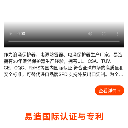
数据机房电涌防护解决方案
风力发电电涌防护解决方案
光伏发电电涌防护解决方案
港口码头电涌防护解决方案
互联网数据中心是现代信息技术的核心枢纽，做为海量数据
风力发电机通常安装于疾风开阔的海上，丘陵或山脊上，风
光伏发电系统由光伏电池板、汇流箱、逆变器、配电柜、蓄
港口和集装箱码头属于大型户外生产场所，根据其重要性、
的关键载体，它不仅是数据存储中心，而且是数据流通中
机所在位置的高度及开阔的地形，导致了风机的雷击次数远
电池以及相应的总线控制系统等构成。由于耦合面、系统构
可用性、雷击故障的可能性和后果，定义其防护等级为A
心，信息化的核心场所，其复杂性和重要性不言而喻。机房
高于当地平均地闪密度下的雷击次数。风力发电机组内部集
造和室外特殊安装环境的原因，光伏系统面临着遭受雷击和
类，常用的起重机设备为钢材质，极易遭受直击雷导致设备
设备具有多样性和敏感性，瞬态过电压是导致电子系统故障
成了大量的敏感电子电气元件，如果遭受雷击(特别是叶片和
电涌电压的风险：1. 由于光伏阵列安装位置的暴露特性，雷
损坏。港口高压架空线路上遭受的直击雷会沿着供电线路，
的根源之一，它们会在建筑物内扩散，并损坏敏感设备，如
发电机贵重部件遭受雷击)，除了损失修复期间的电费收入
电直击风险较高；2. 浪涌过电压风险，会导致从组件到逆变
通过变电所、箱变等供配电设施引入到岸桥，供电电源经港
查看详情 >
查看详情 >
查看详情 >
查看详情 >
服务器和存储架、安全系统、逆变器和空调设备，造成通讯
外，还要负担受损部件拆装和维修的巨大费用，因此，预防
器再到整个系统的电气设备损坏或瘫痪。易造为光伏系统提
区配电房引出，沿电缆沟敷设至每台岸桥底部，再经过电缆
阻断等不可
雷击危
拖动转盘引
作为浪涌保护器、电源防雷器、电涌保护器生产厂家。易造
拥有20年浪涌保护器生产经验，拥有UL、CSA、TUV、
数据机房项目案例
风力发电项目案例
光伏发电项目案例
港口码头项目案例
【查看全部+】
【查看全部+】
【查看全部+】
【查看全部+】
CE、CQC、RoHS等国内国际认证,符合全球市场的高质量和
安全标准，可替代进口品牌SPD,支持外贸出口定制。为全球
石油化工、风能光伏、储能、轨道交通、数据中心等行业提
供可靠的雷电防护解决方案...
查看详情 +
易造国际认证与专利
工商业储能项目浪涌保护器配套-易造防雷
工商业储能项目浪涌保护器配套-易造防雷
工商业储能项目浪涌保护器配套-易造防雷
工商业储能项目浪涌保护器配套-易造防雷