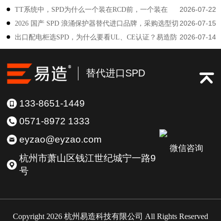
2026-07-22
TT系统中，SPD为什么一个装在RCD前，一个装在
防雷
2026-07-15
2026 国产 SPD 浪涌保护器替代进口品牌，采购选型切
后？-易造防雷
2026-07-14
出口配电柜选SPD，为什么要看UL、CE认证？易造防
勿只对比价格-易造防雷
雷技术解答
替代进口SPD
133-8651-1449
0571-8972 1333
eyzao@eyzao.com
微信咨询
杭州市萧山区钱江世纪城宁一路9
号
Copyright 2026 杭州易造科技有限公司 All Rights Reserved