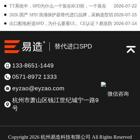
2026-07-22
TT系统中，SPD为什么一个装在RCD前，一个装在
防雷
2026-07-15
2026 国产 SPD 浪涌保护器替代进口品牌，采购选型切
后？-易造防雷
2026-07-14
出口配电柜选SPD，为什么要看UL、CE认证？易造防
勿只对比价格-易造防雷
雷技术解答
替代进口SPD
133-8651-1449
0571-8972 1333
eyzao@eyzao.com
微信咨询
杭州市萧山区钱江世纪城宁一路9
号
Copyright 2026 杭州易造科技有限公司 All Rights Reserved