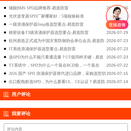
2026-08-06
储能BMS SPD品牌推荐-易造防雷
2026-08-05
光伏逆变器SPD厂家哪家好：5项核验标准
2026-07-29
一级浪涌保护器Iimp值选型要点-易造防雷
2026-07-29
精密设备T3级浪涌保护器选型要点-易造防雷
2026-07-23
杭州易造正式成为中国灾害防御协会单位会员-易造防
2026-07-23
IT系统浪涌保护器选型要点-易造防雷
雷
2026-07-23
选SPD为什么不能只看通流量？UT值同样关键 - 易造
2026-07-22
TT系统中，SPD为什么一个装在RCD前，一个装在
防雷
2026-07-15
2026 国产 SPD 浪涌保护器替代进口品牌，采购选型切
后？-易造防雷
2026-07-14
出口配电柜选SPD，为什么要看UL、CE认证？易造防
勿只对比价格-易造防雷
雷技术解答
用户评论
我要评论