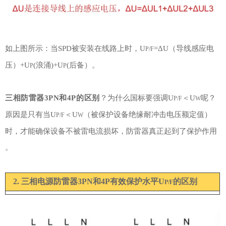
如上图所示：当SPD被安装在线路上时，U
=ΔU（导线感应电
P/F
压）+U
(浪涌)+U
(后备）。
P
P
三相防雷器
3PN和4P的
区别
？
为什么国标要强调U
＜U
呢？
P/F
W
原因是只有当U
＜U
（被保护设备绝缘耐冲击电压额定值）
P/F
W
时，才能确保设备不被雷电流损坏，防雷器真正起到了保护作用
。
2. 三相电源防雷器3PN和4P有效保护水平U
的
区别
P/F