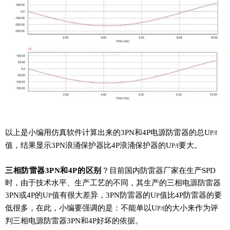
以上是小编用仿真软件计算出来的3PN和4P电源防雷器的总U
P/f
值，结果显示3PN浪涌保护器比4P浪涌保护器的U
要大。
P/f
三相防雷器
3PN和4P的
区别
？
目前国内防雷器厂家在生产SPD
时，由于技术水平、生产工艺的不同，其生产的三相电源防雷器
3PN或4P的
U
值有很大差异，3PN防雷器的
U
值比4P防雷器的要
P
P
低很多，在此，小编要强调的是：
不能单以U
的大小来作为评
P/f
判三相电源防雷器3PN和4P好坏的依据。