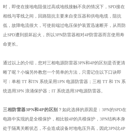
时，即使在接地电阻值过高或地线接触不良的情况下，SPD接在
相线与零线之间，回路阻抗主要来自变压器和供电电缆，阻抗
低，故障电流很大，可使前端过电压保护装置迅速断开，从而防
止SPD遭到损坏起火，所以3PN防雷器相对4P防雷器而言使用寿
命更长。
通过以上的介绍，您对三相电源防雷器3PN和4P的区别是否更清
晰了呢？小编另外教您一个简单的方法，只需记住以下口诀即
可：单相 TT 和TN 系统采用1PN 电源防雷器；三相 TT 和 TN 系
统选用3PN 浪涌保护器；IT 系统选用3P电源防雷器。
三相防雷器
3PN和4P的
区别
？
如此选择的原因是：3PN的SPD在
电路中实现的是全模保护，相比较4P的共模保护，3PN结构本身
处于隔离关断状态，不会造成设备对地电压升高，因此3PN比4P