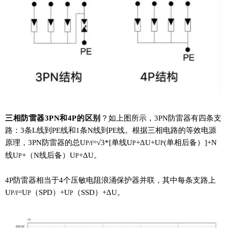
三相防雷器
3PN和4P的
区别
？
如上图所示，3PN防雷器有四条支
路：3条L线到PE线和1条N线到PE线。根据三相电路的等效电源
原理，3PN防雷器的总U
=√3*[单线
U
+ΔU+
U
(单相后备）]+N
P/f
P
P
线
U
+（N线后备）
U
+ΔU。
P
P
4P防雷器相当于4个压敏电阻浪涌保护器并联，其中每条支路上
U
=
U
（SPD）+
U
（SSD）+ΔU。
P/f
P
P