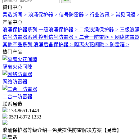
资讯中心
易造新闻
>
浪涌保护器
>
信号防雷器
>
行业资讯
>
常见问题
产品中心
浪涌保护器系列
一级浪涌保护器
>
二级浪涌保护器
>
三级浪
信号防雷器系列
控制信号防雷器
>
二合一防雷器
>
网络防雷
其他产品系列
浪涌后备保护器
>
隔离火花间隙
>
防雷箱
>
热门产品
隔离火花间隙
网络防雷器
二合一防雷器
联系易造
133-8651-1449
0571-8972 1333
浪涌保护器等级介绍—免费提供防雷解决方案【易造】
易造