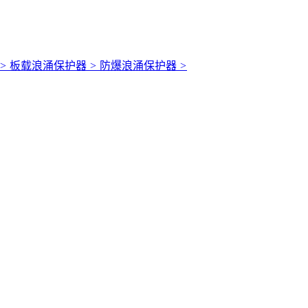
>
板载浪涌保护器
>
防爆浪涌保护器
>