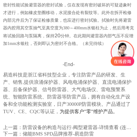
密封性能试验避雷器的密封试验，仅在发现有密封破坏的可疑迹象时
才进行，例如橡皮垫圈移动，水泥接合处有裂纹等。此外在拆开检修
内部元件后为了保证检修质量，也应进行密封拭验。拭验时先将避雷
器内腔用其空泵抽气至真空度为
380～400mm
水银柱为止，然后用考克
20
将试验
回路与泵隔离，保持
分钟。在此期
间避雷器内部气压不应增
加
1
mm
水银柱，否则即认为密封不合格。
（未完待续）
-End-
易造科技是浙江省科技型企业，专注防雷产品的研发、生
产、销售,提供
浪涌保护器
、
风电电涌保护器
、
直流电涌保护
器
、
后备保护器
、
信号防雷器
、
⼤⽓电场仪
、
雷电预警系
统
、
智能防雷系统
、
防雷器
等防雷产品，拥有自动化生产设
备和全功能检测实验室，日产30000P防雷模块。产品通过了
TUV、CE、CQC等认证，
为提供客户"零"维护产品。
上一篇：
防雷设备的构造与运行-阀型避雷器-详情查看 (连载10)【易造防雷】
下一篇：
储能BMS SPD品牌推荐-易造防雷