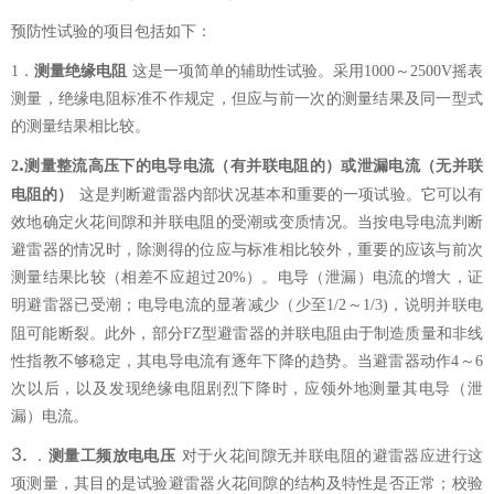
预防性试验的项目包括如下：
1
．
测
量
绝缘电阻
这是一项简单的辅助性试验。采用
1000～2500
V摇表
测量，绝缘电阻标准不作规定，但应与前一次的测量结果及同一型式
的测量结果相比较。
.
2
测
量整流高压下的电导电流（有并联电
阻
的）或泄漏电流（无并联
电
阻
的）
这是判断避雷器内部状况基本和重要的一项试验。它可以有
效地确定火花间隙和并联电阻的受潮或变质情况。当按电导电流判断
避雷器的情况时，除测得的位应与标准相比较外，重要的应该与前次
测量结果比较（相差不应超过
20%）。电导（泄漏）电流的增大，证
明避雷器已受潮；电导电流的显著减少（少至1/2～1/3)
，
说
明并联电
阻可能断裂。此外，部分
FZ
型避雷器的
并联电阻由于制造质量和非线
性指教不够稳定，其电导电流有逐年下降的趋势。当避雷器动作
4～6
次以后，以及发现
绝缘电阻剧烈下降时，应领外地测量其电导（泄
漏）电流。
3.
．
测
量工
频
放电电压
对于火花间隙无并联电阻的避雷器应进行这
项测量，其目的是试验避雷器火花间隙的结构及特性是否正常；校验