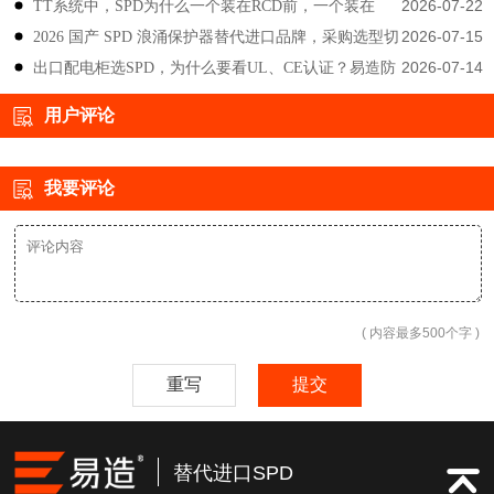
2026-07-22
TT系统中，SPD为什么一个装在RCD前，一个装在
防雷
2026-07-15
2026 国产 SPD 浪涌保护器替代进口品牌，采购选型切
后？-易造防雷
2026-07-14
出口配电柜选SPD，为什么要看UL、CE认证？易造防
勿只对比价格-易造防雷
雷技术解答
用户评论
我要评论
( 内容最多500个字 )
重写
提交
替代进口SPD