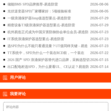
2026-08-06
储能BMS SPD品牌推荐-易造防雷
2026-08-05
光伏逆变器SPD厂家哪家好：5项核验标准
2026-07-29
一级浪涌保护器Iimp值选型要点-易造防雷
2026-07-29
精密设备T3级浪涌保护器选型要点-易造防雷
2026-07-23
杭州易造正式成为中国灾害防御协会单位会员-易造防
2026-07-23
IT系统浪涌保护器选型要点-易造防雷
雷
2026-07-23
选SPD为什么不能只看通流量？UT值同样关键 - 易造
2026-07-22
TT系统中，SPD为什么一个装在RCD前，一个装在
防雷
2026-07-15
2026 国产 SPD 浪涌保护器替代进口品牌，采购选型切
后？-易造防雷
2026-07-14
出口配电柜选SPD，为什么要看UL、CE认证？易造防
勿只对比价格-易造防雷
雷技术解答
用户评论
我要评论