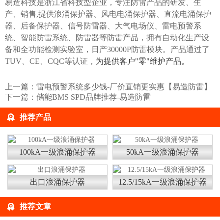
易造科技是浙江省科技型企业，专注防雷产品的研发、生
产、销售,提供
浪涌保护器
、
风电电涌保护器
、
直流电涌保护
器
、
后备保护器
、
信号防雷器
、
⼤⽓电场仪
、
雷电预警系
统
、
智能防雷系统
、
防雷器
等防雷产品，拥有自动化生产设
备和全功能检测实验室，日产30000P防雷模块。产品通过了
TUV、CE、CQC等认证，
为提供客户"零"维护产品。
上一篇：
雷电预警系统多少钱-厂价直销更实惠【易造防雷】
下一篇：
储能BMS SPD品牌推荐-易造防雷
推荐产品
100kA一级浪涌保护器
50kA一级浪涌保护器
出口浪涌保护器
12.5/15kA一级浪涌保护器
推荐文章