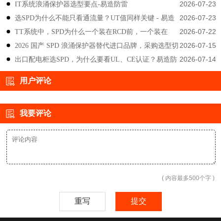
2026-07-23
IT系统浪涌保护器选型要点-易造防雷
雷
2026-07-23
选SPD为什么不能只看通流量？UT值同样关键 - 易造
2026-07-22
TT系统中，SPD为什么一个装在RCD前，一个装在
防雷
2026-07-15
2026 国产 SPD 浪涌保护器替代进口品牌，采购选型切
后？-易造防雷
2026-07-14
出口配电柜选SPD，为什么要看UL、CE认证？易造防
勿只对比价格-易造防雷
雷技术解答
用户评论
我要评论
( 内容最多500个字 )
重写
提交