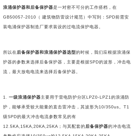
浪涌保护器和后备保护器
是一对密不可分的工作搭档，在
GB50057-2010（ 建筑物防雷设计规范）中写到：SPD前需安
装电涌保护器制造厂要求装设的过电流保护电器。
所以在
后备保护器和浪涌保护器选型
的时候，我们应根据浪涌保
护器的参数来选择后备保护器，主要是根据
SPD的波形，冲击电
流，最大放电电流来选择后备保护器。
1.
一级浪涌保护器
主要用于雷电防护分区
LPZ0-LPZ1的浪涌防
护
，能够承受较大能量的直击雷冲击，其波形为
10/350us
。
T1
级SPD的
最大冲击电流参数常见的有
12.5KA,15KA,20KA,25KA；与其配套的
后备保护器
的冲击电流
参数也应选择10/350us的12.5KA,15KA,20KA,25KA。