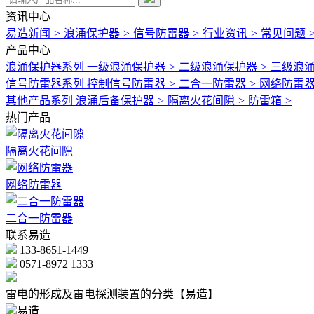
资讯中心
易造新闻
>
浪涌保护器
>
信号防雷器
>
行业资讯
>
常见问题
产品中心
浪涌保护器系列
一级浪涌保护器
>
二级浪涌保护器
>
三级浪
信号防雷器系列
控制信号防雷器
>
二合一防雷器
>
网络防雷
其他产品系列
浪涌后备保护器
>
隔离火花间隙
>
防雷箱
>
热门产品
隔离火花间隙
网络防雷器
二合一防雷器
联系易造
133-8651-1449
0571-8972 1333
雷电的形成及雷电探测装置的分类【易造】
易造