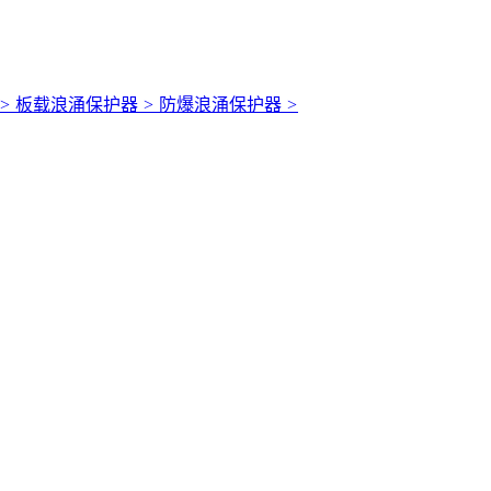
>
板载浪涌保护器
>
防爆浪涌保护器
>