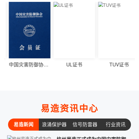
灾害防御协会会员单位
UL证书
TUV证书
CE证书
易造资讯中心
易造新闻
浪涌保护器
信号防雷器
行业资讯
常见问题