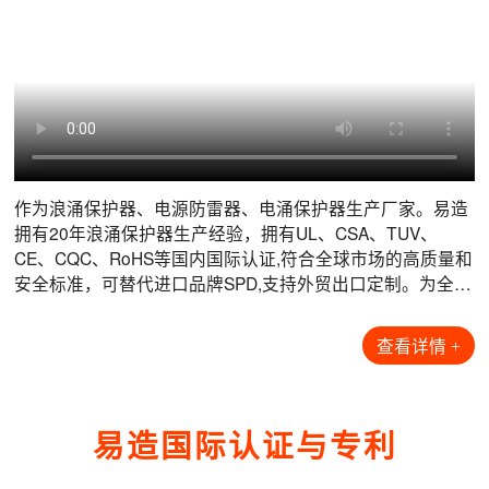
数据机房电涌防护解决方案
风力发电电涌防护解决方案
光伏发电电涌防护解决方案
港口码头电涌防护解决方案
互联网数据中心是现代信息技术的核心枢纽，做为海量数据
风力发电机通常安装于疾风开阔的海上，丘陵或山脊上，风
光伏发电系统由光伏电池板、汇流箱、逆变器、配电柜、蓄
港口和集装箱码头属于大型户外生产场所，根据其重要性、
的关键载体，它不仅是数据存储中心，而且是数据流通中
机所在位置的高度及开阔的地形，导致了风机的雷击次数远
电池以及相应的总线控制系统等构成。由于耦合面、系统构
可用性、雷击故障的可能性和后果，定义其防护等级为A
心，信息化的核心场所，其复杂性和重要性不言而喻。机房
高于当地平均地闪密度下的雷击次数。风力发电机组内部集
造和室外特殊安装环境的原因，光伏系统面临着遭受雷击和
类，常用的起重机设备为钢材质，极易遭受直击雷导致设备
设备具有多样性和敏感性，瞬态过电压是导致电子系统故障
成了大量的敏感电子电气元件，如果遭受雷击(特别是叶片和
电涌电压的风险：1. 由于光伏阵列安装位置的暴露特性，雷
损坏。港口高压架空线路上遭受的直击雷会沿着供电线路，
的根源之一，它们会在建筑物内扩散，并损坏敏感设备，如
发电机贵重部件遭受雷击)，除了损失修复期间的电费收入
电直击风险较高；2. 浪涌过电压风险，会导致从组件到逆变
通过变电所、箱变等供配电设施引入到岸桥，供电电源经港
查看详情 >
查看详情 >
查看详情 >
查看详情 >
服务器和存储架、安全系统、逆变器和空调设备，造成通讯
外，还要负担受损部件拆装和维修的巨大费用，因此，预防
器再到整个系统的电气设备损坏或瘫痪。易造为光伏系统提
区配电房引出，沿电缆沟敷设至每台岸桥底部，再经过电缆
阻断等不可
雷击危
拖动转盘引
作为浪涌保护器、电源防雷器、电涌保护器生产厂家。易造
拥有20年浪涌保护器生产经验，拥有UL、CSA、TUV、
数据机房项目案例
风力发电项目案例
光伏发电项目案例
港口码头项目案例
【查看全部+】
【查看全部+】
【查看全部+】
【查看全部+】
CE、CQC、RoHS等国内国际认证,符合全球市场的高质量和
安全标准，可替代进口品牌SPD,支持外贸出口定制。为全球
石油化工、风能光伏、储能、轨道交通、数据中心等行业提
供可靠的雷电防护解决方案...
查看详情 +
易造国际认证与专利
工商业储能项目浪涌保护器配套-易造防雷
工商业储能项目浪涌保护器配套-易造防雷
工商业储能项目浪涌保护器配套-易造防雷
工商业储能项目浪涌保护器配套-易造防雷