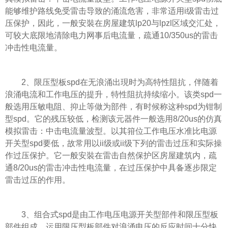
能够维护路线免受雷击导致的涌流危害，非常适用i级雷击过
压保护，因此，一般安裝在房屋建筑lp20与lpzl区域交汇处，
可较大底限地清除电力网事后电流量，疏通10/350us的雷击
冲击性电流量。
2、限压型板spd在无浪涌出現时为高特性阻抗，伴随着
浪涌电流和工作电压的提升，特性阻抗持续缩小。该类spd一
般选用压敏电阻、抑止等做为部件，有时候称这种spd为钳制
型spd。它的残压较低，检测该元器件一般选用8/20us的仿真
模拟雷击：中击电流量波型。以其箝位工作电压水准比电源
开关型spd要低，故常用以ii级或ii级下列的雷击过压和实际操
作过压保护。它一般安裝在雷击自然保护区房屋建筑内，疏
通8/20us的雷击冲击性电流量，在过压保护中具备逐步限定
雷击过压的作用。
3、组合式spd是由工作电压电源开关型部件和限压型板
部件组成，运用限压型板部件对浪涌电压的反应时间十分快