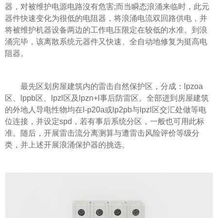
器，对被维护电源电路沒有危害;而当瞬态浪涌来临时，此元
器件快速变化为很低的电阻器，将浪涌电流双回路供电，并
将被维护机器设备两边的工作电压限定在较低的水准。到浪
涌完毕，该离散系统元器件又快速、全自动地修复为挺高电
阻器。
最先区划房屋建筑内的雷击自然保护区，分成：lpzoa
区、lppb区、lpzl区及lpzn+l事后防雷区。全部进到房屋建筑
的外地人导电性物均在l-p20a或lp2pb与lpzl区交汇处做等电
位连接，并设定spd，若有事后系统分区，一般也可用此标
准。随后，开展雷击流分离测算与遭雷击风险评价等级分
类，并上述开展浪涌保护器的挑选。