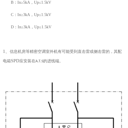
B：I
n
≥
5kA
，
Up
≤
1.5kV
C：
In
≥
3kA
，
Up
≤
1.5kV
D：
In
≥
3kA
，
Up
≤
1.5kV
1、
信息机房等精密空调室外机有可能受到直击雷或侧击雷的，其配
SPD
电箱
应安装在
的进线端。
A.T.S