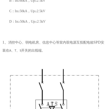
B：
I
n
≥60kA
，
Up
≤
2.5kV
C：
In
≥
50kA
，
Up
≤
2.5kV
D：
In
≥
50kA
，
Up
≤
2.5kV
1、
SPD
消控中心、弱电机房、信息中心等室内双电源互投配电箱
安
装在
、
、
开关的出线端。
A
T
S