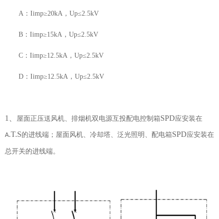
A
：
Iimp
≥
20kA
，
Up
≤
2.5kV
B：
Iimp
≥
15kA
，
Up
≤
2.5kV
C：
Iimp
≥
12.5kA
，
Up
≤
2.5kV
D：
Iimp
≥
12.5kA
，
Up
≤
2.5kV
1、
SPD
屋面正压送风机、排烟机双电源互投配电控制箱
应安装在
.T.S
SPD
的进线端；屋面风机、冷却塔、泛光照明、配电箱
应安装在
A
总开关的进线端。