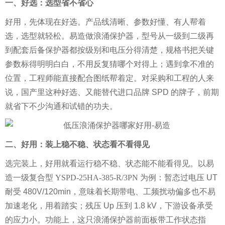
一、好选：选型省不省心
好用，先体现在好选。产品线清晰、参数好懂、有人帮着
选，选型就轻松。易造做浪涌保护器，型号从一级到二级再
到配套后备保护器都按级别和电压分得清楚，规格书把关键
参数标得明明白白，不用反复猜哪个对得上；遇到拿不准的
位置，工程师能直接配合图纸帮着定。对采购和工程的人来
说，国产里这种好选、又能替代进口品牌 SPD 的牌子，前期
就省下不少沟通和试错的功夫。
二、好用：装上稳不稳、状态看不看得见
选完装上，好用就看运行稳不稳、状态能不能看得见。以易
造
一级复合型 YSPD-25HA-385-R/3PN
为例：暂态过电压 UT
耐受 480V/120min，意味着长期带电、工频扰动偏多也不易
加速老化，用着踏实；残压 Up 压到 1.8 kV，下游设备承受
的应力小。功能上，这只浪涌保护器前面板带工作状态指