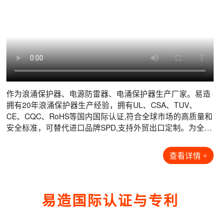
数据机房电涌防护解决方案
风力发电电涌防护解决方案
光伏发电电涌防护解决方案
港口码头电涌防护解决方案
互联网数据中心是现代信息技术的核心枢纽，做为海量数据
风力发电机通常安装于疾风开阔的海上，丘陵或山脊上，风
光伏发电系统由光伏电池板、汇流箱、逆变器、配电柜、蓄
港口和集装箱码头属于大型户外生产场所，根据其重要性、
的关键载体，它不仅是数据存储中心，而且是数据流通中
机所在位置的高度及开阔的地形，导致了风机的雷击次数远
电池以及相应的总线控制系统等构成。由于耦合面、系统构
可用性、雷击故障的可能性和后果，定义其防护等级为A
心，信息化的核心场所，其复杂性和重要性不言而喻。机房
高于当地平均地闪密度下的雷击次数。风力发电机组内部集
造和室外特殊安装环境的原因，光伏系统面临着遭受雷击和
类，常用的起重机设备为钢材质，极易遭受直击雷导致设备
设备具有多样性和敏感性，瞬态过电压是导致电子系统故障
成了大量的敏感电子电气元件，如果遭受雷击(特别是叶片和
电涌电压的风险：1. 由于光伏阵列安装位置的暴露特性，雷
损坏。港口高压架空线路上遭受的直击雷会沿着供电线路，
的根源之一，它们会在建筑物内扩散，并损坏敏感设备，如
发电机贵重部件遭受雷击)，除了损失修复期间的电费收入
电直击风险较高；2. 浪涌过电压风险，会导致从组件到逆变
通过变电所、箱变等供配电设施引入到岸桥，供电电源经港
查看详情 >
查看详情 >
查看详情 >
查看详情 >
服务器和存储架、安全系统、逆变器和空调设备，造成通讯
外，还要负担受损部件拆装和维修的巨大费用，因此，预防
器再到整个系统的电气设备损坏或瘫痪。易造为光伏系统提
区配电房引出，沿电缆沟敷设至每台岸桥底部，再经过电缆
阻断等不可
雷击危
拖动转盘引
作为浪涌保护器、电源防雷器、电涌保护器生产厂家。易造
拥有20年浪涌保护器生产经验，拥有UL、CSA、TUV、
数据机房项目案例
风力发电项目案例
光伏发电项目案例
港口码头项目案例
【查看全部+】
【查看全部+】
【查看全部+】
【查看全部+】
CE、CQC、RoHS等国内国际认证,符合全球市场的高质量和
安全标准，可替代进口品牌SPD,支持外贸出口定制。为全球
石油化工、风能光伏、储能、轨道交通、数据中心等行业提
供可靠的雷电防护解决方案...
查看详情 +
易造国际认证与专利
工商业储能项目浪涌保护器配套-易造防雷
工商业储能项目浪涌保护器配套-易造防雷
工商业储能项目浪涌保护器配套-易造防雷
工商业储能项目浪涌保护器配套-易造防雷